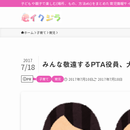
子どもや親子で楽しむ(場所、もの、方法etc)をまとめた育児情報サ
ホーム
子育て
育児
2017
みんな敬遠するPTA役員、
7/18
PR
子育て
育児
2017年7月10日
2017年7月18日