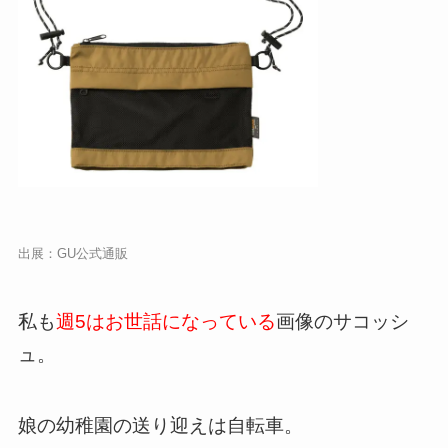
出展：
GU公式通販
私も
週5はお世話になっている
画像のサコッシ
ュ。
娘の幼稚園の送り迎えは自転車。