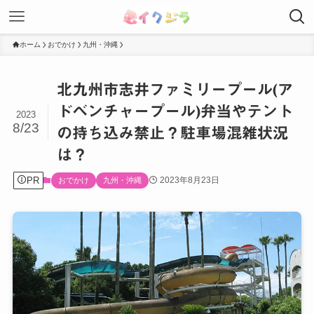
ホーム
おでかけ
九州・沖縄
北九州市志井ファミリープール(ア
ドベンチャープール)弁当やテント
2023
8/23
の持ち込み禁止？駐車場混雑状況
は？
PR
2023年8月23日
おでかけ
九州・沖縄