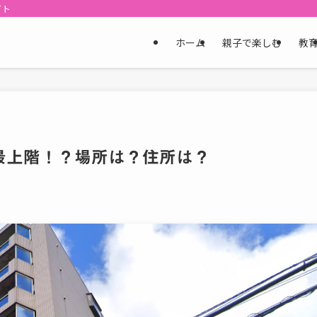
イト
ホーム
親子で楽しむ
教
最上階！？場所は？住所は？