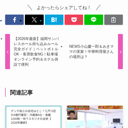
よかったらシェアしてね！
【2026年最新】福岡サンパ
レスホール持ち込みルール
NEWS小山慶一郎＆みきマ
完全ガイド｜ペットボトル
マの実家！中華料理屋さん
OK・客席飲食NG！駐車場
の場所は？
オンライン予約＆ホテル併
設で便利
関連記事