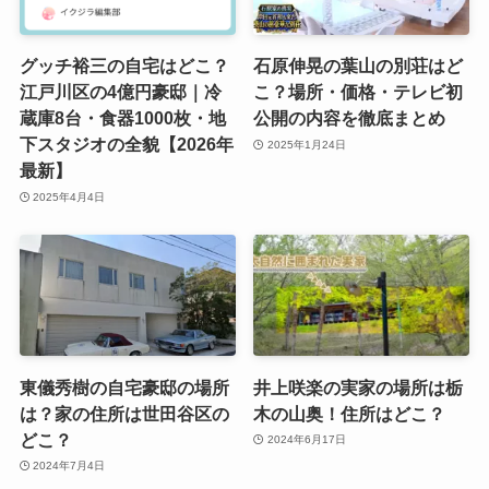
グッチ裕三の自宅はどこ？
石原伸晃の葉山の別荘はど
江戸川区の4億円豪邸｜冷
こ？場所・価格・テレビ初
蔵庫8台・食器1000枚・地
公開の内容を徹底まとめ
下スタジオの全貌【2026年
2025年1月24日
最新】
2025年4月4日
東儀秀樹の自宅豪邸の場所
井上咲楽の実家の場所は栃
は？家の住所は世田谷区の
木の山奥！住所はどこ？
どこ？
2024年6月17日
2024年7月4日