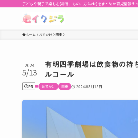
子どもや親子で楽しむ(場所、もの、方法etc)をまとめた育児情報サ
ホーム
おでかけ
関東
有明四季劇場は飲食物の持
2024
5/13
ルコール
PR
おでかけ
関東
2024年5月13日