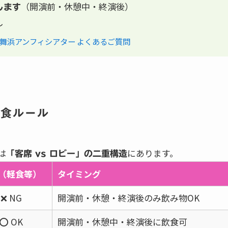
（開演前・休憩中・終演後）
します
し
舞浜アンフィシアター よくあるご質問
食ルール
は
にあります。
「客席 vs ロビー」の二重構造
（軽食等）
タイミング
❌ NG
開演前・休憩・終演後のみ飲み物OK
⭕ OK
開演前・休憩中・終演後に飲食可