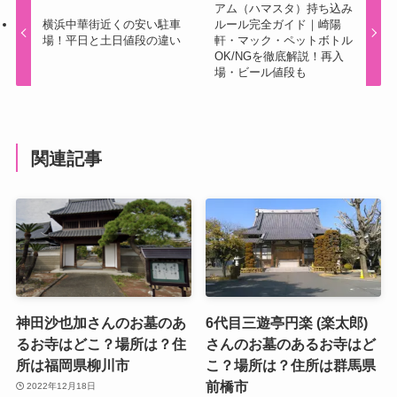
アム（ハマスタ）持ち込み
横浜中華街近くの安い駐車
ルール完全ガイド｜崎陽
場！平日と土日値段の違い
軒・マック・ペットボトル
OK/NGを徹底解説！再入
場・ビール値段も
関連記事
神田沙也加さんのお墓のあ
6代目三遊亭円楽 (楽太郎)
るお寺はどこ？場所は？住
さんのお墓のあるお寺はど
所は福岡県柳川市
こ？場所は？住所は群馬県
前橋市
2022年12月18日