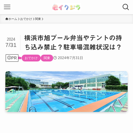
ホーム
おでかけ
関東
横浜市旭プール弁当やテントの持
2024
7/31
ち込み禁止？駐車場混雑状況は？
PR
2024年7月31日
おでかけ
関東