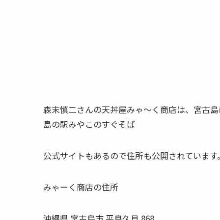
森末慎二さんの天丼屋みゃ～く商店は、宮古島
島の駅みやこのすぐそば
公式サイトもあるので住所も公開されています
みゃーく商店の住所
沖縄県 宮古島市 平良久貝 868