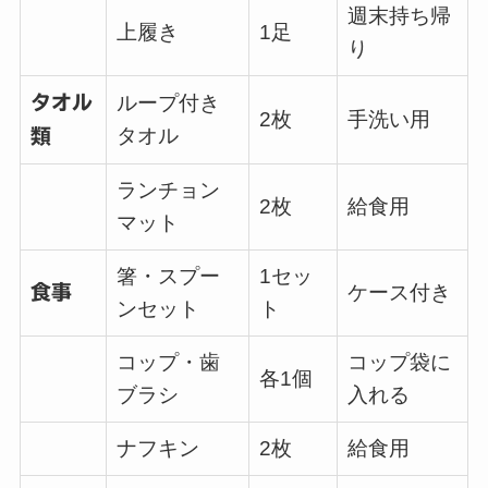
週末持ち帰
上履き
1足
り
タオル
ループ付き
2枚
手洗い用
タオル
類
ランチョン
2枚
給食用
マット
箸・スプー
1セッ
食事
ケース付き
ンセット
ト
コップ・歯
コップ袋に
各1個
ブラシ
入れる
ナフキン
2枚
給食用