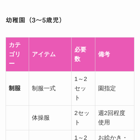
幼稚園（3～5歳児）
カテ
必要
ゴリ
アイテム
備考
数
ー
1～2
制服
制服一式
セッ
園指定
ト
2セッ
週2回程度
体操服
ト
使用
1～2
お絵かき・