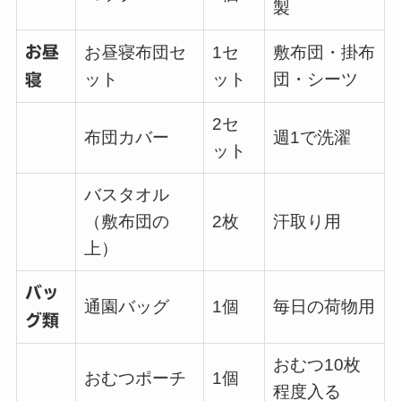
製
お昼
お昼寝布団セ
1セ
敷布団・掛布
ット
ット
団・シーツ
寝
2セ
布団カバー
週1で洗濯
ット
バスタオル
（敷布団の
2枚
汗取り用
上）
バッ
通園バッグ
1個
毎日の荷物用
グ類
おむつ10枚
おむつポーチ
1個
程度入る