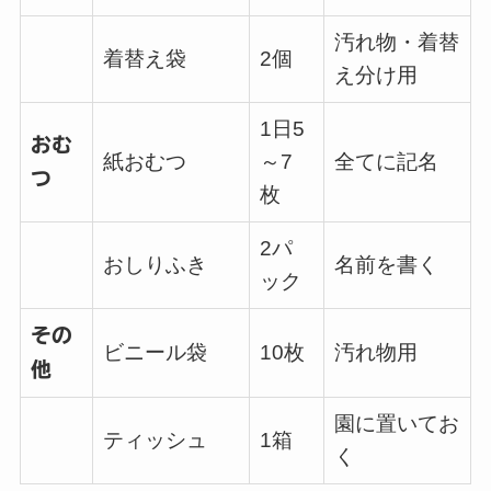
汚れ物・着替
着替え袋
2個
え分け用
1日5
おむ
紙おむつ
～7
全てに記名
つ
枚
2パ
おしりふき
名前を書く
ック
その
ビニール袋
10枚
汚れ物用
他
園に置いてお
ティッシュ
1箱
く