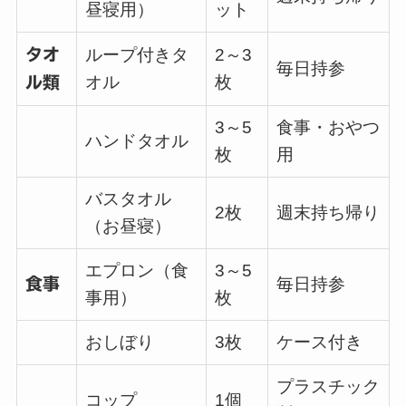
昼寝用）
ット
タオ
ループ付きタ
2～3
毎日持参
オル
枚
ル類
3～5
食事・おやつ
ハンドタオル
枚
用
バスタオル
2枚
週末持ち帰り
（お昼寝）
エプロン（食
3～5
食事
毎日持参
事用）
枚
おしぼり
3枚
ケース付き
プラスチック
コップ
1個