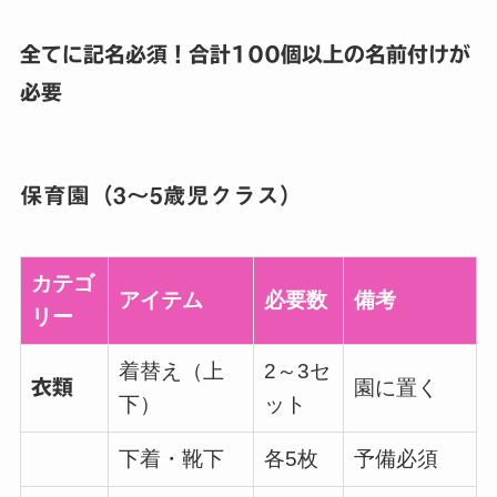
全てに記名必須！合計100個以上の名前付けが
必要
保育園（3～5歳児クラス）
カテゴ
アイテム
必要数
備考
リー
着替え（上
2～3セ
衣類
園に置く
下）
ット
下着・靴下
各5枚
予備必須