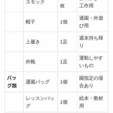
スモック
枚
工作用
通園・外遊
帽子
1個
び用
週末持ち帰
上履き
1足
り
運動しやす
外靴
1足
いもの
バッ
園指定の場
通園バッグ
1個
合あり
グ類
レッスンバッ
絵本・教材
1個
グ
用