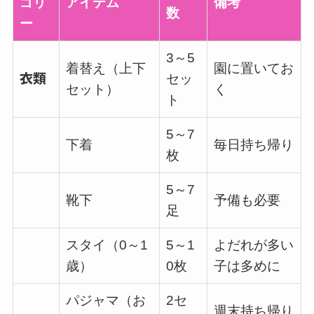
ゴリ
アイテム
備考
数
ー
3～5
着替え（上下
園に置いてお
衣類
セッ
セット）
く
ト
5～7
下着
毎日持ち帰り
枚
5～7
靴下
予備も必要
足
スタイ（0～1
5～1
よだれが多い
歳）
0枚
子は多めに
パジャマ（お
2セ
週末持ち帰り