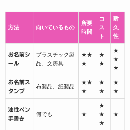
コ
耐
所要
方法
向いているもの
ス
久
時間
ト
性
★
お名前シ
プラスチック製
★★
★
★
品、文房具
★
★
ール
★
お名前ス
★★
★
★
布製品、紙製品
★
★
★
タンプ
★
油性ペン
何でも
★
★
★
手書き
★