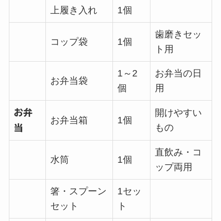
上履き入れ
1個
歯磨きセッ
コップ袋
1個
ト用
1～2
お弁当の日
お弁当袋
個
用
お弁
開けやすい
お弁当箱
1個
もの
当
直飲み・コ
水筒
1個
ップ両用
箸・スプーン
1セッ
セット
ト