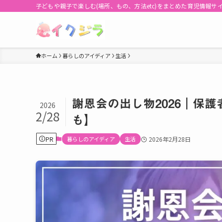
子どもや親子で楽しむ(場所、もの、方法etc)をまとめた育児情報サ
ホーム
暮らしのアイディア
生活
謝恩会の出し物2026｜保
2026
2/28
も】
PR
暮らしのアイディア
生活
2026年2月28日