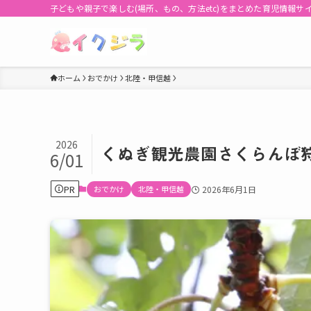
子どもや親子で楽しむ(場所、もの、方法etc)をまとめた育児情報サ
ホーム
おでかけ
北陸・甲信越
2026
くぬぎ観光農園さくらんぼ狩
6/01
PR
おでかけ
北陸・甲信越
2026年6月1日