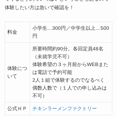
体験したい方は急いで確認を！
小学生…
300
円／中学生以上…
500
料金
円
所要時間約
90
分。各回定員
48
名
（未就学児不可）
体験希望の３ヶ月前からWEBまた
体験につ
は電話で予約可能
いて
2
人１組で体験するのでなるべく
偶数人数で（１人での申し込みは
不可）
公式ＨＰ
チキンラーメンファクトリー