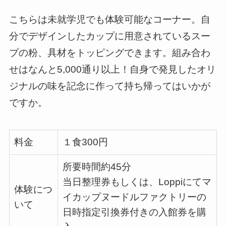
こちらは未就学児でも体験可能なコーナー。自
分でデザインしたカップに用意されているスー
プの粉、具材をトッピングできます。組み合わ
せはなんと
5,000
通り以上！自身で発見したオリ
ジナルの味を記念に作って持ち帰ってはいかが
ですか。
料金
１食
300
円
所要時間約
45
分
当日整理券もしくは、
Loppi
にてマ
体験につ
イカップヌードルファクトリーの
いて
日時指定引換券付きの入館券を購