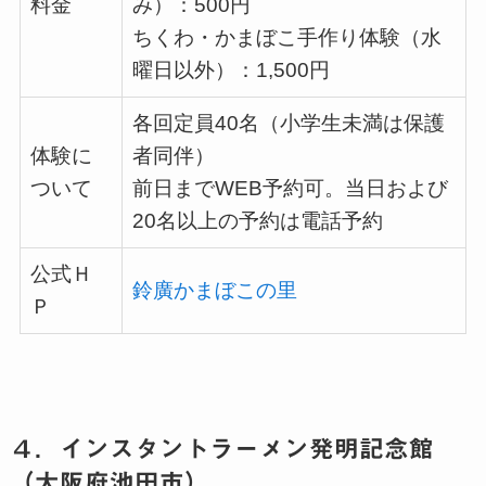
料金
み）：
500
円
ちくわ・かまぼこ手作り体験（水
曜日以外）：
1,500
円
各回定員
40
名（小学生未満は保護
体験に
者同伴）
ついて
前日まで
WEB
予約可。当日および
20
名以上の予約は電話予約
公式Ｈ
鈴廣かまぼこの里
Ｐ
４．インスタントラーメン発明記念館
（大阪府池田市）