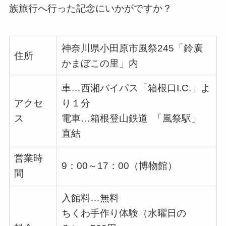
族旅行へ行った記念にいかがですか？
神奈川県小田原市風祭245「鈴廣
住所
かまぼこの里」内
車…西湘バイパス「箱根口I.C.」よ
アクセ
り１分
ス
電車…箱根登山鉄道 「風祭駅」
直結
営業時
9
：
00
～
17
：
00
（博物館）
間
入館料…無料
ちくわ手作り体験（水曜日の