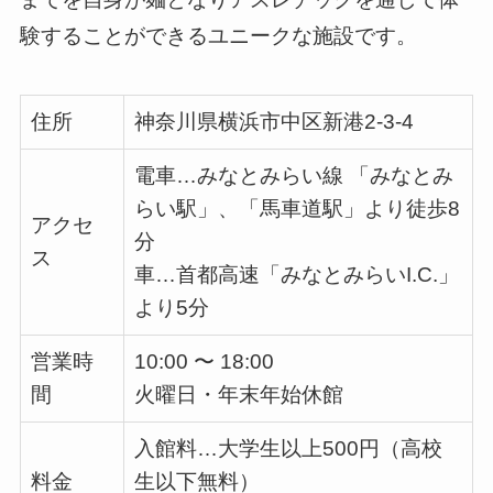
験することができるユニークな施設です。
住所
神奈川県横浜市中区新港2-3-4
電車…みなとみらい線 「みなとみ
らい駅」、「馬車道駅」より徒歩
8
アクセ
分
ス
車…首都高速「みなとみらい
I.C.
」
より
5
分
営業時
10:00 〜 18:00
間
火曜日・年末年始休館
入館料…大学生以上
500
円（高校
料金
生以下無料）