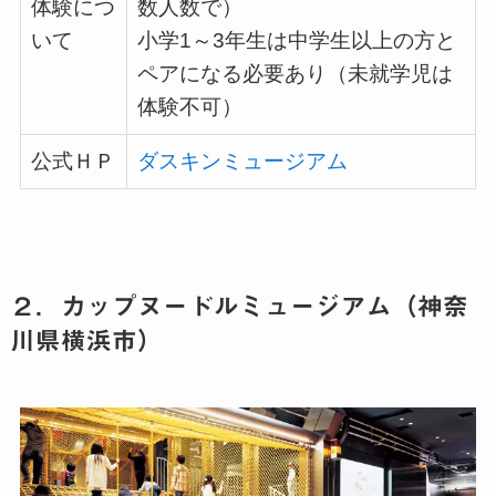
体験につ
数人数で）
いて
小学
1
～
3
年生は中学生以上の方と
ペアになる必要あり（未就学児は
体験不可）
公式ＨＰ
ダスキンミュージアム
２．カップヌードルミュージアム（神奈
川県横浜市）