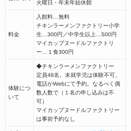
火曜日・年末年始休館
入館料…無料
チキンラーメンファクトリー小学
料金
生…
300
円／中学生以上…
500
円
マイカップヌードルファクトリ
ー…１食
300
円
◆チキンラーメンファクトリー
定員48名。未就学児は体験不可。
電話かWebにて予約。なるべく偶
体験につ
数人数で（１名の申し込みは不
いて
可）
マイカップヌードルファクトリー
は事前予約なし