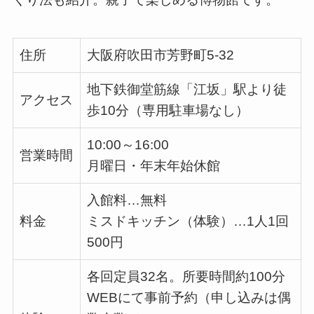
住所
大阪府吹田市芳野町
5-32
地下鉄御堂筋線「江坂」駅より徒
アクセス
歩
10
分（専用駐車場なし）
10:00～
16:00
営業時間
月曜日・年末年始休館
入館料…無料
料金
ミスドキッチン（体験）…
1
人
1
回
500
円
各回定員
32
名。所要時間約
100
分
WEBにて事前予約（申し込みは偶