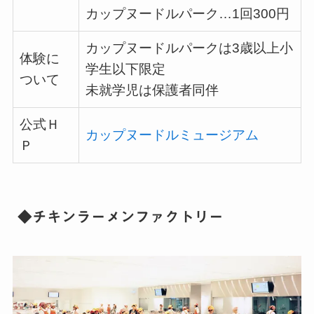
カップヌードルパーク…
1
回
300
円
カップヌードルパークは
3
歳以上小
体験に
学生以下限定
ついて
未就学児は保護者同伴
公式Ｈ
カップヌードルミュージアム
Ｐ
◆チキンラーメンファクトリー