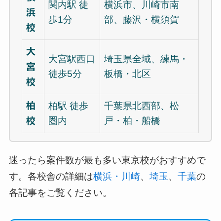
関内駅 徒
横浜市、川崎市南
浜
歩1分
部、藤沢・横須賀
校
大
大宮駅西口
埼玉県全域、練馬・
宮
徒歩5分
板橋・北区
校
柏
柏駅 徒歩
千葉県北西部、松
圏内
戸・柏・船橋
校
迷ったら案件数が最も多い東京校がおすすめで
す。各校舎の詳細は
横浜・川崎
、
埼玉
、
千葉
の
各記事をご覧ください。