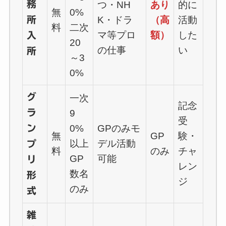
務
つ・NH
あり
的に
無
0%
所
K・ドラ
（高
活動
料
二次
マ等プロ
額）
した
入
20
の仕事
い
所
～3
0%
グ
一次
記念
ラ
9
受
ン
0%
GPのみモ
無
GP
験・
以上
デル活動
プ
料
のみ
チャ
GP
可能
リ
レン
数名
形
ジ
のみ
式
雑