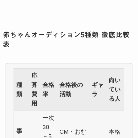
赤ちゃんオーディション5種類 徹底比較
表
応
向い
種
募
合格
合格後の
ギャ
てい
類
費
率
活動
ラ
る人
用
一次
30
事
CM・おむ
本格
～5