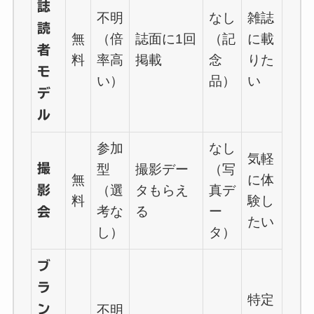
誌
不明
なし
雑誌
読
無
（倍
誌面に1回
（記
に載
者
料
率高
掲載
念
りた
モ
い）
品）
い
デ
ル
参加
なし
気軽
撮
型
撮影デー
（写
無
に体
影
（選
タもらえ
真デ
料
験し
考な
る
ー
会
たい
し）
タ）
ブ
ラ
特定
ン
不明