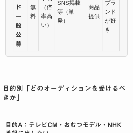
SNS掲載
ブラ
ド
無
（倍
商品
等（単
ンド
料
率高
提供
一
発）
が好
い）
般
き
公
募
目的別「どのオーディションを受けるべ
きか」
目的A：テレビCM・おむつモデル・NHK
番組に出したい