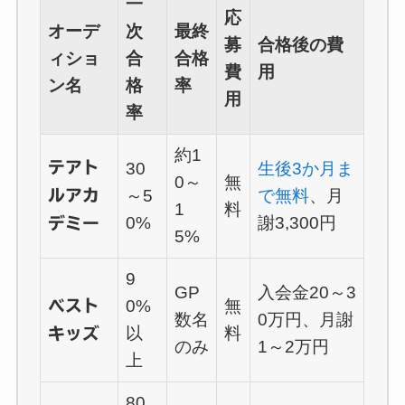
一
応
オーデ
次
最終
募
合格後の費
ィショ
合
合格
費
用
ン名
格
率
用
率
約1
テアト
30
生後3か月ま
0～
無
ルアカ
～5
で無料
、月
1
料
0%
謝3,300円
デミー
5%
9
GP
入会金20～3
ベスト
0%
無
数名
0万円、月謝
以
料
キッズ
のみ
1～2万円
上
80