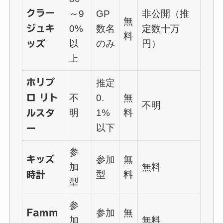
クラー
～9
GP
非公開（推
無
ジュキ
0%
数名
定数十万
料
以
のみ
円）
ッズ
上
ホリプ
推定
ロ リト
不
0.
無
不明
明
1%
料
ルスタ
以下
ー
参
キッズ
参加
無
加
無料
型
料
時計
型
参
Famm
参加
無
加
無料