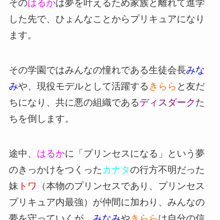
その
はるか
は夢を叶えるため家族と離れて進学
した先で、ひょんなことからプリキュアになり
ます。
その学園ではみんなの憧れである生徒会長
みな
み
や、現役モデルとして活躍する
きらら
と友だ
ちになり、共に悪の組織である
ディスダーク
た
ちを倒します。
途中、
はるか
に「プリンセスになる」という夢
のきっかけをつくった
カナタ
の行方不明だった
妹
トワ
（本物のプリンセスであり、プリンセス
プリキュア内最強）が仲間に加わり、みんなの
夢を守っていくが、
みなみ
や
きらら
は自分の信