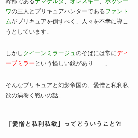
幹部である
ナマケルダ
、
オレスキー
、
ホッシー
ワ
の三人とプリキュアハンターである
ファント
ム
がプリキュアを倒すべく、人々を不幸に導こ
うとしています。
しかし
クイーンミラージュ
のそばには常に
ディ
ープミラー
という怪しい鏡があり……。
そんなプリキュアと幻影帝国の、愛憎と私利私
欲の渦巻く戦いの話。
「愛憎と私利私欲」ってどういうこと?!