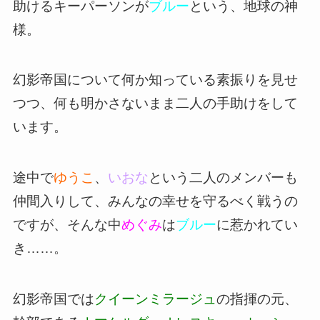
助けるキーパーソンが
ブルー
という、地球の神
様。
幻影帝国について何か知っている素振りを見せ
つつ、何も明かさないまま二人の手助けをして
います。
途中で
ゆうこ
、
いおな
という二人のメンバーも
仲間入りして、みんなの幸せを守るべく戦うの
ですが、そんな中
めぐみ
は
ブルー
に惹かれてい
き……。
幻影帝国では
クイーンミラージュ
の指揮の元、