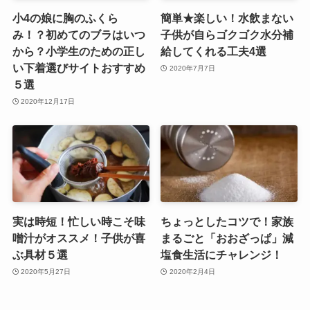
小4の娘に胸のふくら
簡単★楽しい！水飲まない
み！？初めてのブラはいつ
子供が自らゴクゴク水分補
から？小学生のための正し
給してくれる工夫4選
い下着選びサイトおすすめ
2020年7月7日
５選
2020年12月17日
実は時短！忙しい時こそ味
ちょっとしたコツで！家族
噌汁がオススメ！子供が喜
まるごと「おおざっぱ」減
ぶ具材５選
塩食生活にチャレンジ！
2020年5月27日
2020年2月4日