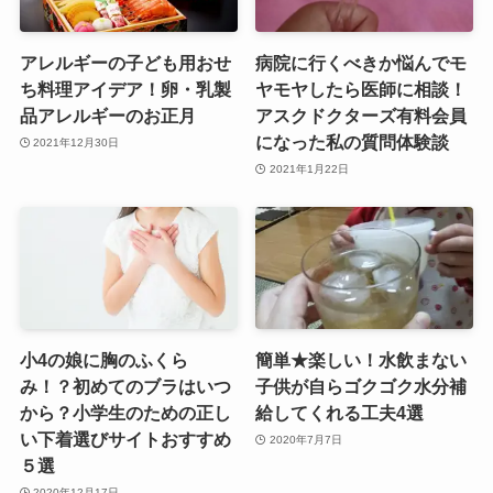
アレルギーの子ども用おせ
病院に行くべきか悩んでモ
ち料理アイデア！卵・乳製
ヤモヤしたら医師に相談！
品アレルギーのお正月
アスクドクターズ有料会員
になった私の質問体験談
2021年12月30日
2021年1月22日
小4の娘に胸のふくら
簡単★楽しい！水飲まない
み！？初めてのブラはいつ
子供が自らゴクゴク水分補
から？小学生のための正し
給してくれる工夫4選
い下着選びサイトおすすめ
2020年7月7日
５選
2020年12月17日