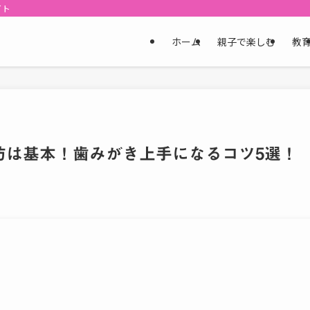
イト
ホーム
親子で楽しむ
教
防は基本！歯みがき上手になるコツ5選！