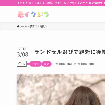
子どもや親子で楽しむ(場所、もの、方法etc)をまとめた育児情報サ
ホーム
子育て
育児
2018
ランドセル選びで絶対に後
3/08
PR
子育て
育児
2018年3月6日
2018年3月8日