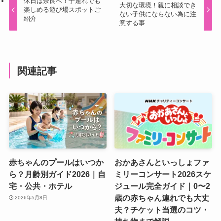
休日は奈良へ！子連れでも
大切な環境！親に相談でき
楽しめる遊び場スポットご
ない子供にならない為に注
紹介
意する事
関連記事
赤ちゃんのプールはいつか
おかあさんといっしょファ
ら？月齢別ガイド2026｜自
ミリーコンサート2026スケ
宅・公共・ホテル
ジュール完全ガイド｜0〜2
歳の赤ちゃん連れでも大丈
2026年5月8日
夫？チケット当選のコツ・